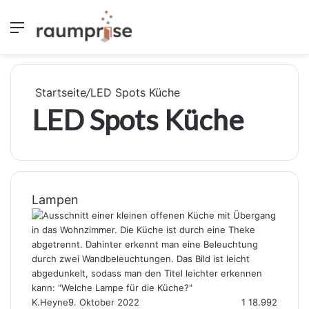
Menü
S
Startseite
/
LED Spots Küche
LED Spots Küche
Lampen
K.Heyne
9. Oktober 2022
1
18.992