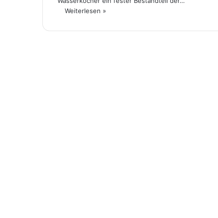
Wasserkocher ein fester Bestandteil der…
Weiterlesen »