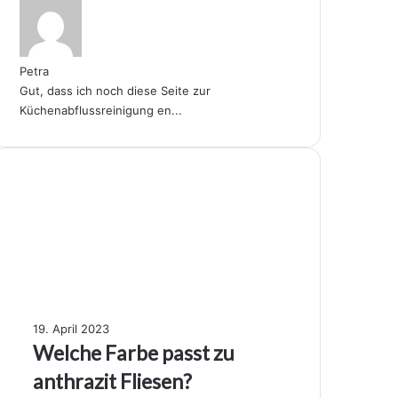
Petra
Gut, dass ich noch diese Seite zur
Küchenabflussreinigung en...
W
19. April 2023
e
Welche Farbe passt zu
l
anthrazit Fliesen?
c