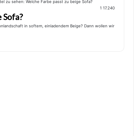
1
17.240
e Sofa?
hnlandschaft in softem, einladendem Beige? Dann wollen wir