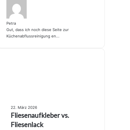
Petra
Gut, dass ich noch diese Seite zur
Küchenabflussreinigung en...
F
22. März 2026
l
Fliesenaufkleber vs.
i
Fliesenlack
e