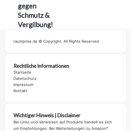
e
gegen
n
f
Schmutz &
r
Vergilbung!
o
n
t
raumprise.de © Copyright, All Rights Reserved
r
e
i
n
Rechtliche Informationen
i
Startseite
g
Datenschutz
e
Impressum
n
Kontakt
➤
7
M
e
Wichtiger Hinweis | Disclaimer
t
Bei Links und Verweisen auf Produkte handelt es sich
h
um Empfehlungen. Bei Weiterleitungen zu Amazon*
o