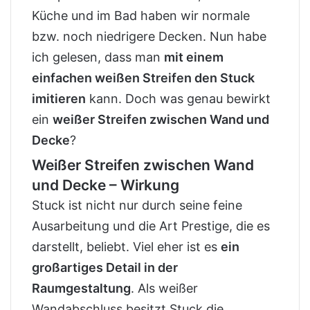
Küche und im Bad haben wir normale
bzw. noch niedrigere Decken. Nun habe
ich gelesen, dass man
mit einem
einfachen weißen Streifen den Stuck
imitieren
kann. Doch was genau bewirkt
ein
weißer Streifen zwischen Wand und
Decke
?
Weißer Streifen zwischen Wand
und Decke – Wirkung
Stuck ist nicht nur durch seine feine
Ausarbeitung und die Art Prestige, die es
darstellt, beliebt. Viel eher ist es
ein
großartiges Detail in der
Raumgestaltung
. Als weißer
Wandabschluss besitzt Stuck die